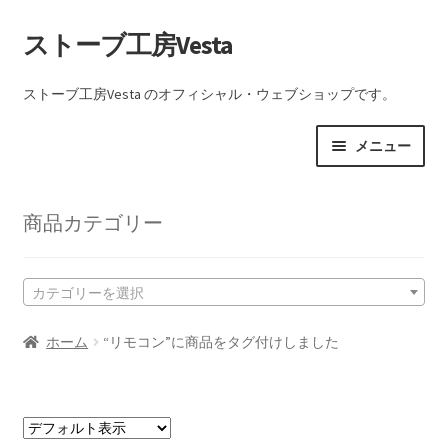
ナ
コ
ストーブ工房Vesta
ビ
ン
ゲ
テ
ストーブ工房Vesta のオフィシャル・ウェブショップです。
ー
ン
シ
ツ
メニュー
ョ
へ
ン
ス
ショップ
へ
キ
商品カテゴリー
ス
ッ
カート
キ
プ
ッ
カテゴリーを選択
取引条件（利用規約）
プ
ホーム
“リモコン”に商品をタグ付けしました
プライバシーポリシー
特定商取引法に基づく表記
リモコン